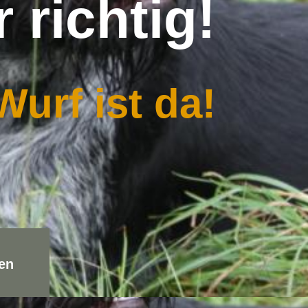
 richtig!
urf ist da!
en