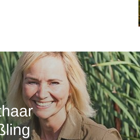
thaar
ling