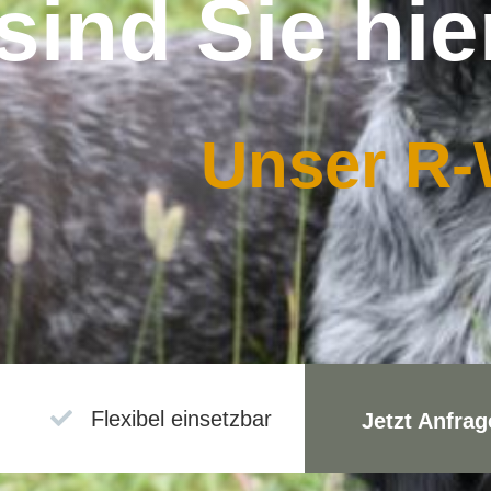
ind Sie hier
Unser R-W

Flexibel einsetzbar
Jetzt Anfrag