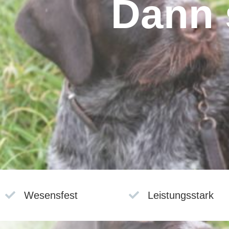
Dann s

Wesensfest

Leistungsstark